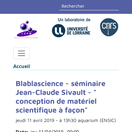
Aller au contenu principal
Panneau de gestion des cookies
Rechercher
Fil d'Ariane
Accueil
Blablascience - séminaire
Jean-Claude Sivault - "
conception de matériel
scientifique à façon"
jeudi 11 avril 2019 - à 13h30 aquarium (ENSIC)
Date
jeu 11/04/2019 - 00:00