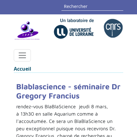
Aller au contenu principal
Panneau de gestion des cookies
Rechercher
Fil d'Ariane
Accueil
Blablascience - séminaire Dr
Gregory Francius
rendez-vous BlaBlaScience jeudi 8 mars,
à 13h30 en salle Aquarium comme à
l'accoutumée. Ce sera un BlaBlaScience un
peu exceptionnel puisque nous recevrons Dr.
Gregory Francius, chargé de recherches au